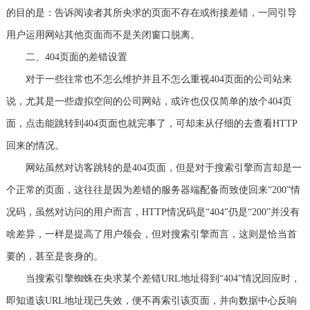
的目的是：告诉阅读者其所央求的页面不存在或衔接差错，一同引导
用户运用网站其他页面而不是关闭窗口脱离。
二、404页面的差错设置
对于一些往常也不怎么维护并且不怎么重视404页面的公司站来
说，尤其是一些虚拟空间的公司网站，或许也仅仅简单的放个404页
面，点击能跳转到404页面也就完事了，可却未从仔细的去查看HTTP
回来的情况。
网站虽然对访客跳转的是404页面，但是对于搜索引擎而言却是一
个正常的页面，这往往是因为差错的服务器端配备而致使回来“200”情
况码，虽然对访问的用户而言，HTTP情况码是“404”仍是“200”并没有
啥差异，一样是提高了用户领会，但对搜索引擎而言，这则是恰当首
要的，甚至是丧身的。
当搜索引擎蜘蛛在央求某个差错URL地址得到“404”情况回应时，
即知道该URL地址现已失效，便不再索引该页面，并向数据中心反响