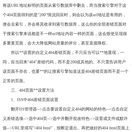
将该URL地址标明的页面从索引数据库中删去，而当搜索引擎对于这
个404页面得到的是“200”情况回应时，则会以为该url地址是有用的，
便会去索引，并会将其收录到索引数据库，这么你的全部差错页面对
于搜索引擎来说都是不一样url地址内容一样的页面，这会致使呈现很
多重复页面，会大大降低网站质量的评分，甚至直接降权。
所以**设置的自定义404差错页面，不只应当可以**地显现，一
同，应当回来“404”差错代码，而不是200或其他的。不只需告诉用户
该页面不存在，也要**的让搜索引擎知道这是404差错页面而不是一个
正常的页面。
三、404页面**设置方法
1、ISS中404差错页面设置
翻开IIS管理器-->点击要设置自定义404的网站的特色-->点击自定
义差错选项-->选中404页-->选中并翻开批改特色-->设置成文件或默许
值-->URL里填写“/404.html”，按断定退出。再把做好的404.html页面上