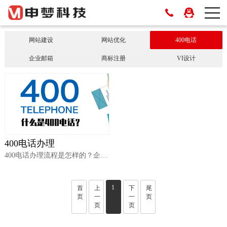
网站建设
网站优化
400电话
企业邮箱
商标注册
VI设计
400电话办理
400电话办理流程是怎样的？企业在办理400电话时我们应该注意哪些方面，下面就让400电话代理小编为大家解答。400电话是以10位组成由是运营商为企业提供售前，售中及售后增值电信类服务产品，400电话的办理流程主要分为3大步骤。**、选号，···
1
首
上
下
尾
页
一
一
页
页
页