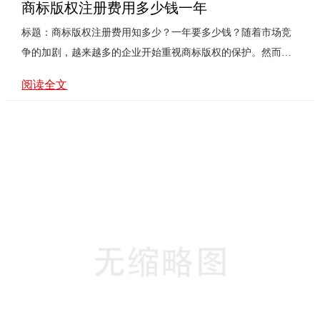
商标版权注册费用多少钱一年
标题：商标版权注册费用知多少？一年要多少钱？随着市场竞
争的加剧，越来越多的企业开始重视商标版权的保护。然而，
在进行商标版权注册之前，很多企业都关心一个问题：商标版
阅读全文
权注册费用多少钱一年？本文将为您详细介绍商标版权注册的
费用情况。一、商标版权注册费用构成商标版权注册费用主要
包括以下几个方面：1. 官费：这是商标局收取的基本费用，根
据不同的商品和服务类别而有所不同。一般来说，官费在几百
元至几千元之间。2. 代理费：如果您选择委托专业商标代理机
构进行注册申请，还需要支付相应的代理费。代理费的价格因
机构和服务质···