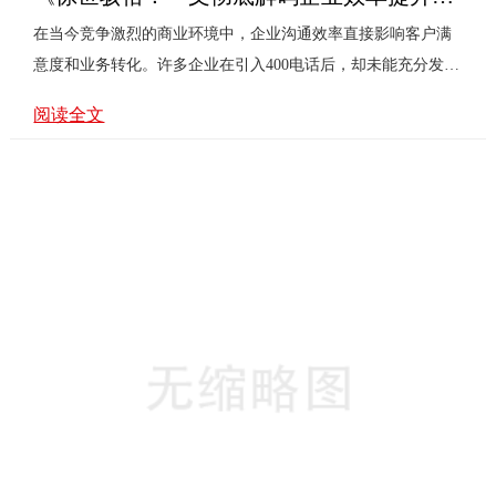
在当今竞争激烈的商业环境中，企业沟通效率直接影响客户满
意度和业务转化。许多企业在引入400电话后，却未能充分发挥
其价值，甚至陷入使用误区。本文将围绕几个核心问题，深入
阅读全文
解析400电话的现代商业实战应用，助您真正提升企业效率。问
题一：400电话仅是客服热线吗？这是最常见的认知局限。现代
400电话已远非传统客服通道，它是集品牌形象、营销转化、客
户管理于一体的综合枢纽。一个专业的400号码能极大提升企业
可信度，成为客户心中的“信任标识”。企业应将其视为重要的
营销触点，在广告、官网、名片等所有对外露出渠道统一展
示，强化品···