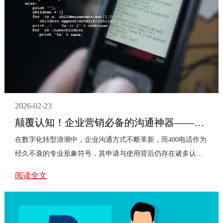
它如同企···
2026-02-23
颠覆认知！企业营销必备的沟通神器——一文详解400的电话怎么申请的秘密法则
在数字化转型浪潮中，企业沟通方式不断革新，而400电话作为
经久不衰的专业形象符号，其申请与使用背后仍存在诸多认知
盲区。许多企业主在选择时，常被几个核心问题所困扰：申请
阅读全文
400电话真的如想象中复杂吗？不同号码段
（4006/4007/4008/4001等）究竟有何本质区别？除了一个易记
的号码，它还能为企业带来哪些深层价值？本文将围绕这些疑