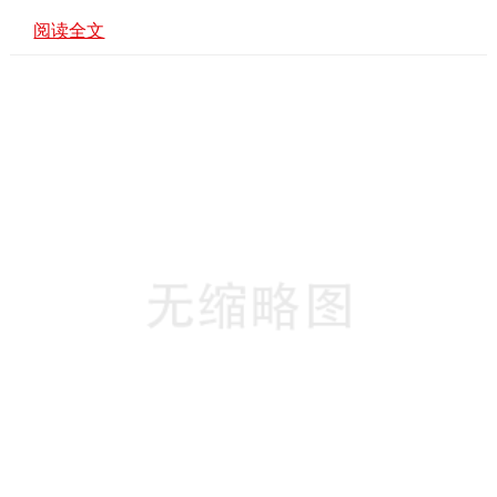
套餐。不同的运营商可能会提供不同的服务内容和价格。2. **
阅读全文
实名认证**：为了确保服务的正规性和安全性，办理400电话需
要进行实名认证。3. **选择号码和平台**：您可以在选号平台
上挑选一个心仪的号码。不同数字组合的号码可能会有不同的
价格和含义。4. **签订合同**：与运营商签订服务合同，明确
双方的权利和义务。5. **缴纳费用**：根据所选套餐和服务内
容支付相应的费用。费用可能包括号码费、通话费等。6. **技
术支撑**···