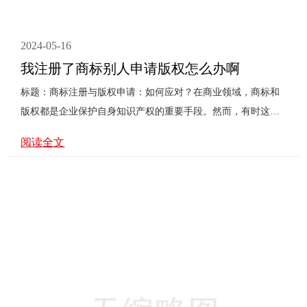
2024-05-16
我注册了商标别人申请版权怎么办啊
标题：商标注册与版权申请：如何应对？在商业领域，商标和
版权都是企业保护自身知识产权的重要手段。然而，有时这两
个概念可能会相互干扰，比如你已经成功注册了商标，但别人
阅读全文
却申请了版权，这时该如何处理呢？理解商标和版权的基本定
义是很重要的。商标是识别商品或服务来源的标志，包括字、
图形、颜色、形状、声音或者它们的组合。注册商标可以确保
你的品牌不会被他人滥用，从而保护你的市场地位和消费者认
知。而版权则是一种保护原创作品的法律权利，包括文学、艺
术、音乐、电影等。如果你的作品(无论是文字、图片、音乐还
是视频)被他人···