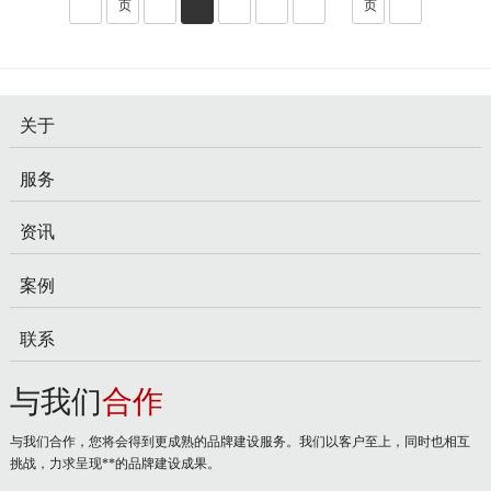
页
页
造品牌形象。当客户遇到复杂问题时，一个能提供“一站式”解
决方案的官方通道，其带来的信任感远非分散的在线客服或社
交媒体可···
关于
服务
资讯
案例
联系
与我们
合作
与我们合作，您将会得到更成熟的品牌建设服务。我们以客户至上，同时也相互
挑战，力求呈现**的品牌建设成果。