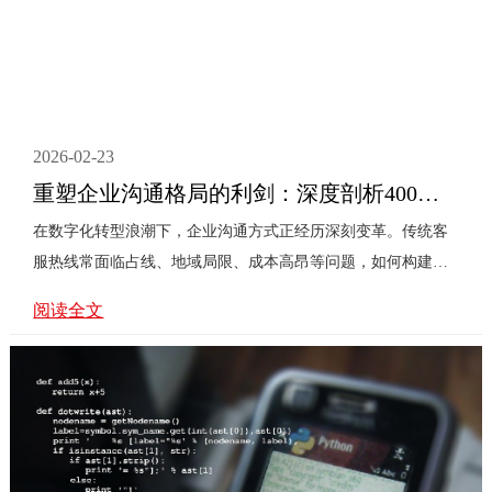
2026-02-23
重塑企业沟通格局的利剑：深度剖析400电话套餐的六大核心优势与战略价值
在数字化转型浪潮下，企业沟通方式正经历深刻变革。传统客
服热线常面临占线、地域局限、成本高昂等问题，如何构建一
个高效、专业且兼具成本效益的对外沟通门户，成为众多企业
阅读全文
亟待解决的战略课题。本文将围绕这一核心问题，深入剖析400
电话套餐如何作为一柄“重塑企业沟通格局的利剑”，其六大核
心优势与战略价值正为企业提供破局之道。企业面临的**问题
是形象与可信度。一个易记、统一的全国客服号码至关重要。
400电话以其“400”开头的专属号段，瞬间提升企业品牌的专业
形象与公信力，这是普通固话或手机号无法比拟的先天优势。