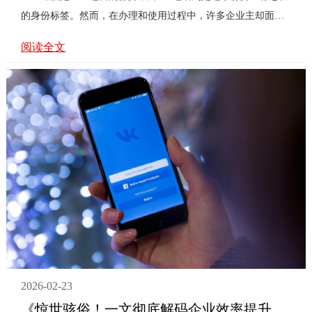
的身份标签。然而，在办理和使用过程中，许多企业主却面临
着信息迷雾，导致通信升级之路障碍重重。本文将为您系统解
阅读全文
密《400号码办理流程》，直面常见痛点，提供一份清晰实用的
**攻略。问题一：办理流程复杂吗？我需要准备什么？办理流
程远非想象中复杂，关键在于选择正规、透明的服务商。核心
环节包括：1. 选择号码与套餐：根据企业规模和业务需求，挑
选易于记忆的400号码及匹配的资费套餐。2. 提交企业资质：通
常需要营业执照、法人身份证等基础证件的清晰复印件或扫描
件，个人···
2026-02-23
《惊世骇俗！一文彻底解码企业效率提升秘诀——"400电话怎么用"的现代商业实战全解析》