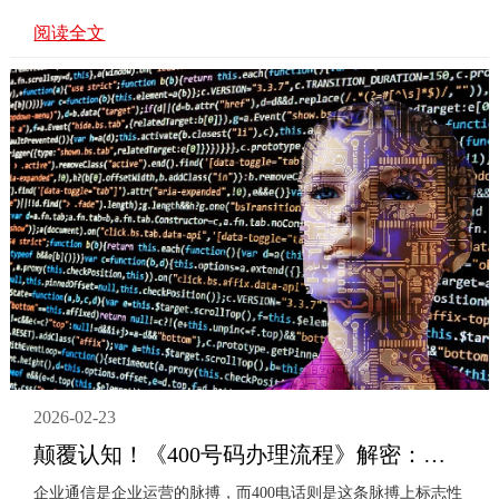
的形象、品质和信誉。然而，对于商标注册，你是否知道必须
阅读全文
要有法人的参与呢？下面我们将详细探讨这个问题。我们需要
了解什么是法人。在中国法律体系中，法人被定义为具有民事
权利能力和民事行为能力，依法独立享有和承担民事权利和义
务的组织。通俗地说，一个公司或者个体经营者就可以被视为
法人。然后，我们再来看一下商标注册的程序。根据现行的法
律制度，所有的商标注册申请都必须由企业的法定代表人或者
负责人提出，这···
2026-02-23
颠覆认知！《400号码办理流程》解密：企业通信升级的**攻略
企业通信是企业运营的脉搏，而400电话则是这条脉搏上标志性