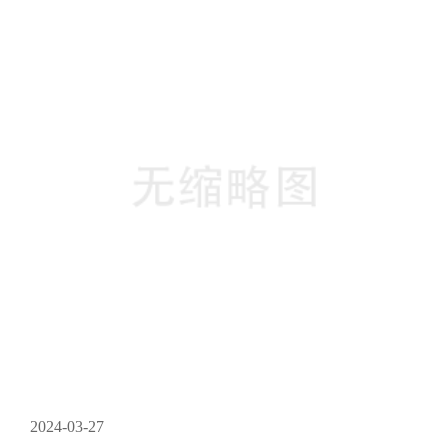
再到后期的维护和优化，揭示构建一个高效、美观、易用的网
站背后的艺术与实践。一、网站策划：奠定坚实基础网站建设
的**步是策划，这就像是建筑师在建造大厦之前绘制的蓝图。
策划阶段需要考虑的核心要素包括网站的目的、目标受众、内
容结构、功能···
2024-03-27