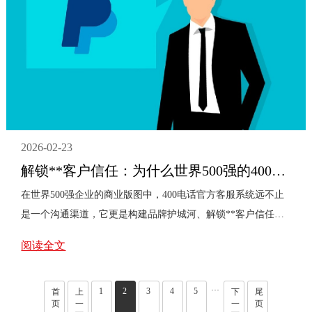
问，拆解400电话的申请法则与营销妙用。首先，破解申请流程
的‘神秘面纱’。许多企业误以为申请400电话门槛高、流程繁
琐，实则不然。核心步骤可归纳为三步：选择一家正规的电信
服务代理商或基础运营商；根据···
2026-02-23
解锁**客户信任：为什么世界500强的400电话官方客服系统是品牌护城河？
在世界500强企业的商业版图中，400电话官方客服系统远不止
是一个沟通渠道，它更是构建品牌护城河、解锁**客户信任的
核心战略资产。然而，这个看似简单的系统背后，潜藏着几个
阅读全文
决定其成败的关键问题，值得我们深入探讨。问题一：客户服
务仅是成本中心，还是增长引擎？许多企业仍将客服视为被动
···
1
2
3
4
5
应对投诉的成本部门。但对世界500强而言，**400客服系统是
首
上
下
尾
页
一
一
页
主动的价值创造中心。每一次高效、专业的通话，都在直接塑