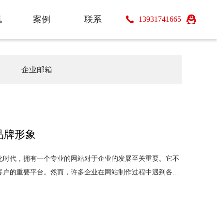
讯
案例
联系
13931741665
s
Case
Contact
企业邮箱
品牌形象
化时代，拥有一个专业的网站对于企业的发展至关重要。它不
客户的重要平台。然而，许多企业在网站制作过程中遇到各种
那么，如何打造一个既能体现品牌价值又能满足用户需求的网
站制作需要考虑哪些关键因素？首先，网站的设计风格必须与品牌
确保用户能够快速找到所需信息。其次，网站···