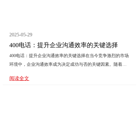
2025-05-29
400电话：提升企业沟通效率的关键选择
400电话：提升企业沟通效率的关键选择在当今竞争激烈的市场
环境中，企业沟通效率成为决定成功与否的关键因素。随着通
信技术的不断发展，400电话作为一种高效、便捷的沟通工具，
阅读全文
正受到越来越多企业的青睐。那么，400电话究竟有何优势？它
如何帮助企业提升沟通效率？本文将围绕这些问题展开讨论，
并分享一些实际应用案例。一、400电话的优势首先，400电话
是一种号码资源，企业通过购买400电话号码，可以将其作为对
外沟通的主要入口。这种号码资源具有**性，能够有效提升企
业的品牌形象和辨识度。其次，400电话具有强大的功能特点，
如来电显···