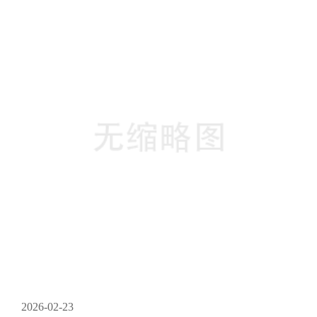
用解析。首先，企业常面临的困惑是如何设置转接规则，以平
衡效率与个性化服务需求。高效的400电话转接系统并非简单随
机分配来电，而需要构建多层级的智能路由策略。实际操作
中，企业可以依据来电号码的归属地、呼叫时间（例如区分工
作时段与节假日···
2026-02-23