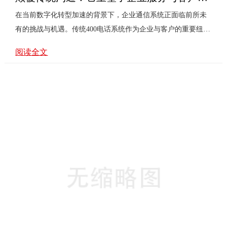
在当前数字化转型加速的背景下，企业通信系统正面临前所未
有的挑战与机遇。传统400电话系统作为企业与客户的重要纽
带，其价值已不仅限于一个易记的号码，更肩负着重塑服务体
阅读全文
验、构建信任关系的战略使命。本文将围绕《400电话功能》的
革新价值与应用之道，探讨其如何颠覆传统沟通模式，并成为
企业服务的“神经网络”。问题一：传统通信链路如何成为体验
“断点”？过去，400电话常被视为成本中心，功能局限于简单的
呼叫转接。然而，在客户期待即时、个性化和无缝服务的今
天，排队等待、信息重复提供、跨部门转接不畅等问题，极易
将这条“热线···