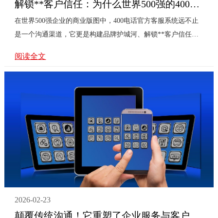
解锁**客户信任：为什么世界500强的400电话官方客服系统是品牌护城河？
在世界500强企业的商业版图中，400电话官方客服系统远不止
是一个沟通渠道，它更是构建品牌护城河、解锁**客户信任的
核心战略资产。然而，这个看似简单的系统背后，潜藏着几个
阅读全文
决定其成败的关键问题，值得我们深入探讨。问题一：客户服
务仅是成本中心，还是增长引擎？许多企业仍将客服视为被动
应对投诉的成本部门。但对世界500强而言，**400客服系统是
主动的价值创造中心。每一次高效、专业的通话，都在直接塑
造品牌形象。当客户遇到复杂问题时，一个能提供“一站式”解
决方案的官方通道，其带来的信任感远非分散的在线客服或社
交媒体可···
2026-02-23
颠覆传统沟通！它重塑了企业服务与客户信赖的“神经网络”——《400电话功能》的革新价值与应用之道