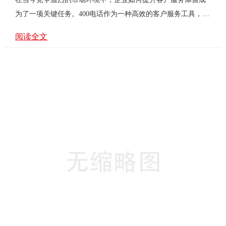
为了一项关键任务。400电话作为一种高效的客户服务工具，正
逐渐成为众多企业的**。本文将探讨400电话如何助力企业提升
阅读全文
客户服务体验，并分析可能存在的问题及解决方案。400电话的
优势400电话是一种特殊的电话号码，企业通过它接听客户来
电，而不直接暴露企业的主号码。这种模式不仅保护了企业的
隐私，还提供了多种功能，如来电显示、通话录音、多路并接
等，极大地提升了客户服务的效率和质量。提高响应速度企业
通过400电话可以快速响应客户的咨询和需求。例如，当客户遇
到问题时，···