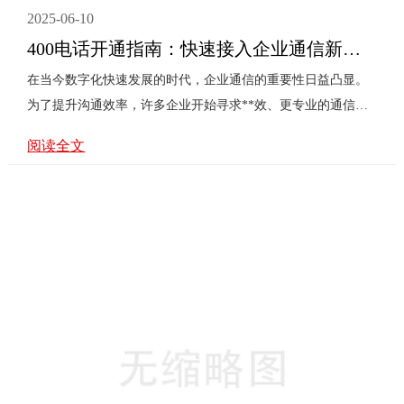
2025-06-10
400电话开通指南：快速接入企业通信新通道
在当今数字化快速发展的时代，企业通信的重要性日益凸显。
为了提升沟通效率，许多企业开始寻求**效、更专业的通信解
决方案。400电话作为一种创新的企业通信工具，正逐渐成为众
阅读全文
多企业的**。本文将围绕400电话开通指南，探讨企业在开通
400电话过程中可能遇到的问题，并提供相应的解决方案，帮助
企业快速接入企业通信新通道。可能遇到的问题400电话开通流
程复杂吗？选择哪家运营商更合适？400电话的资费标准如何？
如何设置400电话的语音菜单？400电话与现有通信系统如何整
合？400电话开通流程开通400电话看似复杂，但实际上只需按
照以下步···