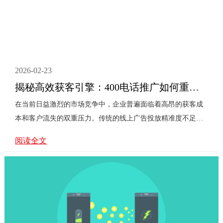
2026-02-23
揭秘高效获客引擎：400电话推广如何重塑企业增长新格局
在当前日益激烈的市场竞争中，企业普遍面临着高昂的获客成
本和客户流失的双重压力。传统的线上广告投放精准度不足，
而海量的线上信息又使得潜在客户难以**时间触达企业核心。
阅读全文
此时，一种看似传统却历久弥新的工具——400电话，正悄然成
为企业高效获客与品牌重塑的秘密引擎。然而，许多企业管理
者仍存有疑问：在移动互联网时代，400电话是否已过时？它如
何能成为增长新动力？其背后的逻辑又是什么？针对**个疑
问，我们必须认识到，400电话绝非简单的通讯工具。它首先是
一个强大的信任符号。在信息泛滥的时代，一个官方、稳定、