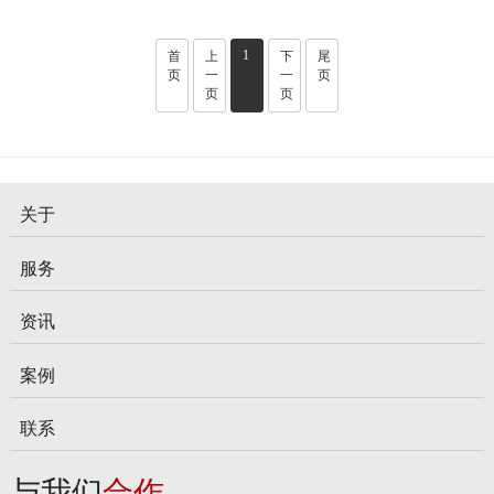
400电话是一种主被叫付费的电话服务，即拨打400电话的费用
1
由企业承担，而接听电话的费用由拨打者承担。这种服务模式
首
上
下
尾
页
一
一
页
不仅降低了企业的沟通成本，还提升了客户的满意度。二、400
页
页
电话的优势提升企业形象：400电话具有统一的号码，显得更加
专业和正规，有助于提升企业形象。降低沟通成本：企业无需
承担接听···
关于
服务
资讯
案例
联系
与我们
合作