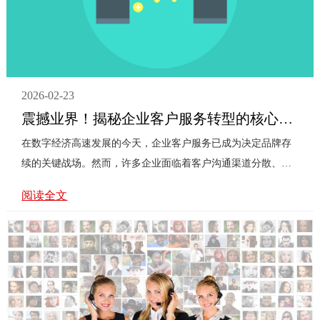
全国统一的···
2026-02-23
震撼业界！揭秘企业客户服务转型的核心引擎——400电话系统的效率革命与商业价值重塑
在数字经济高速发展的今天，企业客户服务已成为决定品牌存
续的关键战场。然而，许多企业面临着客户沟通渠道分散、服
务响应迟缓、客户体验割裂等一系列难题。传统的服务模式已
阅读全文
难以满足日益增长且多样化的客户需求，一场以400电话系统为
核心的客户服务转型革命，正悄然重塑商业格局，成为企业提
升效率与价值的核心引擎。企业客户服务转型究竟面临哪些核
心挑战？首先，多渠道咨询难以统一管理，导致信息孤岛，客
户常常需要重复描述问题，体验极差。其次，服务效率低下，
高峰期电话占线、排队时间长，直接引发客户流失。再者，服