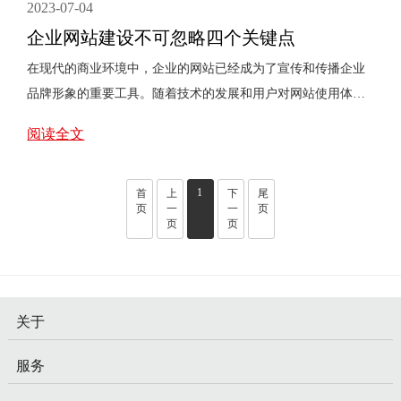
2023-07-04
企业网站建设不可忽略四个关键点
在现代的商业环境中，企业的网站已经成为了宣传和传播企业
品牌形象的重要工具。随着技术的发展和用户对网站使用体验
的要求越来越高，企业网站的制作也变得越来越重要。在本文
阅读全文
中，我们将重点介绍企业网站制作中需要重视的四个关键点。
首先，企业网站的设计应该符合企业品牌形象和市场定位。企
1
业网站不仅仅是一个信息发布的平台，更是企业形象的展示窗
首
上
下
尾
页
一
一
页
口。因此，网站的设计需要与企业的品牌形象保持一致，包括
页
页
色彩、字体、图标等的选择。另外，企业的市场定位也需要在
网站设计中体现出来，比如通过网站的风格和语言来吸引目标
客户群体。其次···
关于
服务