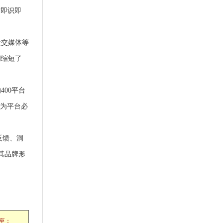
“即识即
社交媒体等
间缩短了
00平台
成为平台必
反馈、洞
其品牌形
至：