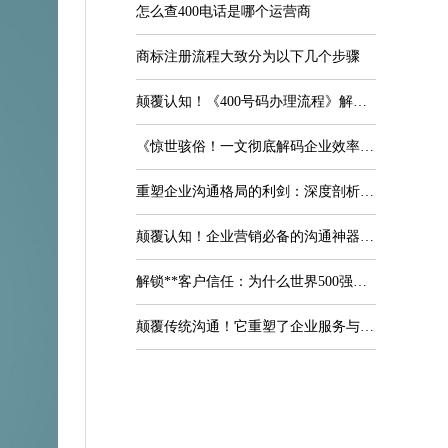
怎么查400电话是哪个运营商
商标注册流程大致分为以下几个步骤
颠覆认知！《400号码办理流程》解密：企业通信升级的**攻略
《惊世骇俗！一文彻底解码企业效率提升秘诀——"400电话怎么用"的现代商业实战全解析》
重塑企业沟通格局的利剑：深度剖析400电话套餐的六大核心优势与战略价值
颠覆认知！企业营销必备的沟通神器——一文详解400的电话怎么申请的秘密法则
解锁**客户信任：为什么世界500强的400电话官方客服系统是品牌护城河？
颠覆传统沟通！它重塑了企业服务与客户信赖的“神经网络”——《400电话功能》的革新价值与应用之道