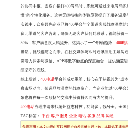
的协同中枢。当客户拨打400号码时，系统可通过来电号码
懂”的个性化服务。这种无缝衔接的体验显著提升了服务温度
实践中，众多领先企业已将400平台与全渠道客服战略深度结
多元渠道的客户咨询，确保无论客户从何处联系，都能获得
30%，客户满意度大幅提升。这揭示了一个明确趋势：
400电
当然，挑战也随之而来。在社交媒体与即时通讯应用主导沟通
需着力探索与微信、APP等数字触点的深度融合，提供涵盖
须坚守的底线。
综上所述，
400电话
平台的成功重塑，核心在于从视其为“成本
察市场动向、传递品牌温度的战略资产。当企业能以400平
象也将在每一次顺畅的交流中获得持久而有力的提升。
400电话
办理申请来找沧州益志科技，功能多，靓号全。全国
TAG标签：
平台
客户
服务
企业
电话
客服
品牌
沟通
免责声明：本文内容由互联网用户自发贡献自行上传，本网站不拥有