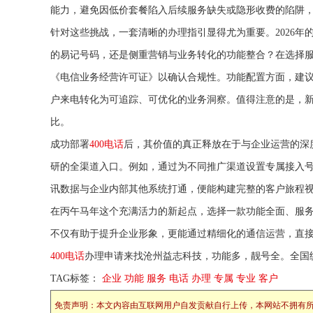
能力，避免因低价套餐陷入后续服务缺失或隐形收费的陷阱
针对这些挑战，一套清晰的办理指引显得尤为重要。2026
的易记号码，还是侧重营销与业务转化的功能整合？在选择
《电信业务经营许可证》以确认合规性。功能配置方面，建议
户来电转化为可追踪、可优化的业务洞察。值得注意的是，新
比。
成功部署
400电话
后，其价值的真正释放在于与企业运营的深
研的全渠道入口。例如，通过为不同推广渠道设置专属接入
讯数据与企业内部其他系统打通，便能构建完整的客户旅程
在丙午马年这个充满活力的新起点，选择一款功能全面、服务稳
不仅有助于提升企业形象，更能通过精细化的通信运营，直接
400电话
办理申请来找沧州益志科技，功能多，靓号全。全国
TAG标签：
企业
功能
服务
电话
办理
专属
专业
客户
免责声明：本文内容由互联网用户自发贡献自行上传，本网站不拥有