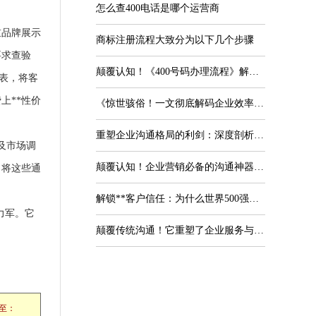
怎么查400电话是哪个运营商
重品牌展示
商标注册流程大致分为以下几个步骤
要求查验
颠覆认知！《400号码办理流程》解密：企业通信升级的**攻略
表，将客
上**性价
《惊世骇俗！一文彻底解码企业效率提升秘诀——"400电话怎么用"的现代商业实战全解析》
重塑企业沟通格局的利剑：深度剖析400电话套餐的六大核心优势与战略价值
及市场调
颠覆认知！企业营销必备的沟通神器——一文详解400的电话怎么申请的秘密法则
。将这些通
解锁**客户信任：为什么世界500强的400电话官方客服系统是品牌护城河？
力军。它
颠覆传统沟通！它重塑了企业服务与客户信赖的“神经网络”——《400电话功能》的革新价值与应用之道
至：