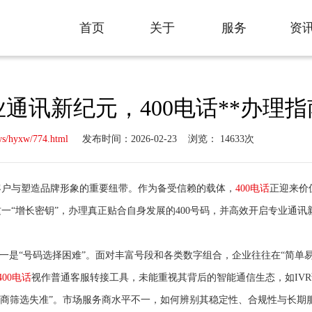
首页
关于
服务
资
Home
About
Service
New
业通讯新纪元，400电话**办理指
ws/hyxw/774.html
发布时间：2026-02-23
浏览： 14633次
接客户与塑造品牌形象的重要纽带。作为备受信赖的载体，
400电话
正迎来价
一“增长密钥”，办理真正贴合自身发展的400号码，并高效开启专业通讯
一是“号码选择困难”。面对丰富号段和各类数字组合，企业往往在“简单易
400电话
视作普通客服转接工具，未能重视其背后的智能通信生态，如IV
务商筛选失准”。市场服务商水平不一，如何辨别其稳定性、合规性与长期