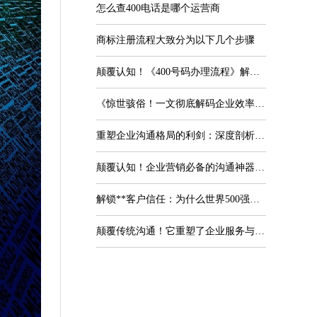
怎么查400电话是哪个运营商
商标注册流程大致分为以下几个步骤
颠覆认知！《400号码办理流程》解密：企业通信升级的**攻略
《惊世骇俗！一文彻底解码企业效率提升秘诀——"400电话怎么用"的现代商业实战全解析》
重塑企业沟通格局的利剑：深度剖析400电话套餐的六大核心优势与战略价值
颠覆认知！企业营销必备的沟通神器——一文详解400的电话怎么申请的秘密法则
解锁**客户信任：为什么世界500强的400电话官方客服系统是品牌护城河？
颠覆传统沟通！它重塑了企业服务与客户信赖的“神经网络”——《400电话功能》的革新价值与应用之道